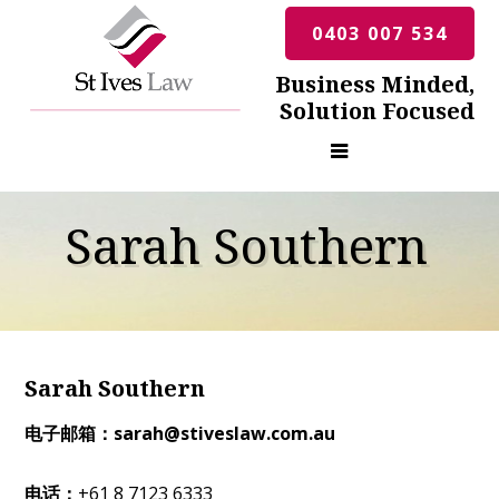
0403 007 534
Business Minded,
Solution Focused
Sarah Southern
Sarah Southern
电子邮箱：
sarah@stiveslaw.com.au
电话：
+61 8 7123 6333