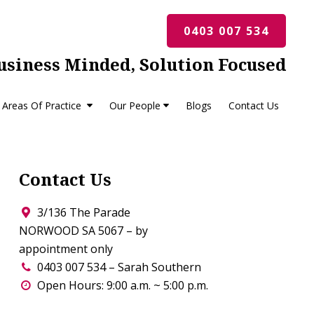
0403 007 534
usiness Minded, Solution Focused
Areas Of Practice
Our People
Blogs
Contact Us
Contact Us
3/136 The Parade
NORWOOD SA 5067 – by
appointment only
0403 007 534 – Sarah Southern
Open Hours: 9:00 a.m. ~ 5:00 p.m.