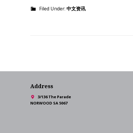
Filed Under:
中文资讯
Address
3/136 The Parade
NORWOOD SA 5067