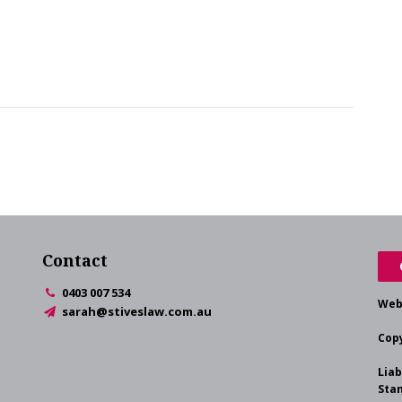
Contact
0403 007 534
Web
sarah@stiveslaw.com.au
Copy
Liab
Stan