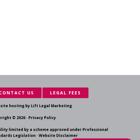
CONTACT US
LEGAL FEES
site hosting by
Lift Legal Marketing
right © 2026 ·
Privacy Policy
ility limited by a scheme approved under Professional
dards Legislation ·
Website Disclaimer